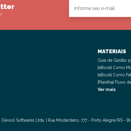
tter
!
MATERIAIS
Guia de Gestão pa
[eBook] Como Mo
[eBook] Como Fat
[Planilha] Fluxo 
Ver mais
Devsol Softwares Ltda. | Rua Mostardeiro, 777 - Porto Alegre/RS -