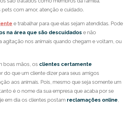
nhos são tratados como membros da família.
 os pets com amor, atenção e cuidado.
iente
e trabalhar para que elas sejam atendidas. Pode
ios
na área que são
descuidados
e não
a agitação nos animais quando chegam e voltam, ou
em boas mãos, os
clientes certamente
or do que um cliente dizer para seus amigos
enção aos animais. Pois, mesmo que seja somente um
ortanto é o nome da sua empresa que acaba por se
oje em dia os clientes postam
reclamações online
,