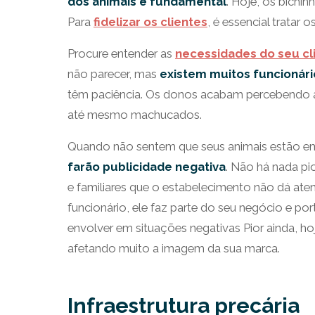
dos animais é fundamental
. Hoje, os bichi
Para
fidelizar os clientes
, é essencial tratar
Procure entender as
necessidades do seu cl
não parecer, mas
existem muitos funcionár
têm paciência. Os donos acabam percebendo 
até mesmo machucados.
Quando não sentem que seus animais estão 
farão
publicidade negativa
. Não há nada pi
e familiares que o estabelecimento não dá at
funcionário, ele faz parte do seu negócio e p
envolver em situações negativas Pior ainda, h
afetando muito a imagem da sua marca.
Infraestrutura precária