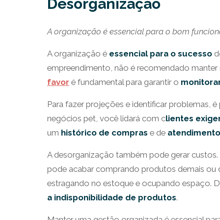
Desorganização
A organização é essencial para o bom funcion
A organização é
essencial para o sucesso
d
empreendimento, não é recomendado manter reg
favor
é fundamental para garantir o
monitora
Para fazer projeções e identificar problemas, 
negócios pet, você lidará com c
lientes exige
um
histórico de compras
e de
atendimentos
A desorganização também pode gerar custos
pode acabar comprando produtos demais ou d
estragando no estoque e ocupando espaço. D
a indisponibilidade de produtos
.
Manter uma gestão organizada é essencial para