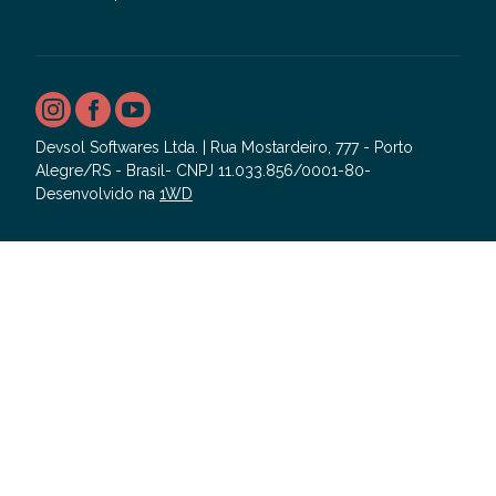
Devsol Softwares Ltda. | Rua Mostardeiro, 777 - Porto
Alegre/RS - Brasil- CNPJ 11.033.856/0001-80-
Desenvolvido na
1WD